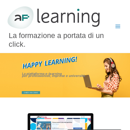
Vai
al
contenuto
La formazione a portata di un
click.
La piattaforma e-learning
per professionisti, imprese e università.
CHIEDI UNA DEMO